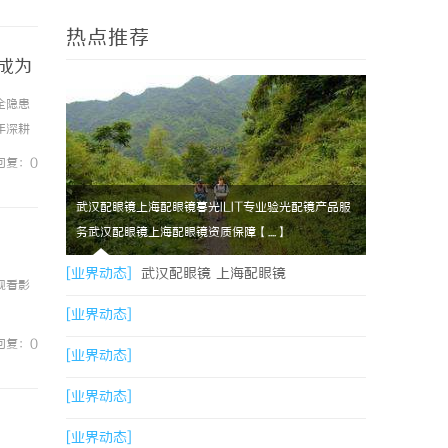
热点推荐
成为
全隐患
年深耕
0万人
回复：0
武汉配眼镜上海配眼镜暮光ILIT专业验光配镜产品服
务武汉配眼镜上海配眼镜资质保障【....】
[业界动态]
武汉配眼镜 上海配眼镜
观看影
[业界动态]
回复：0
[业界动态]
[业界动态]
[业界动态]