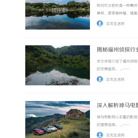
移动式水肥机是一种集供
果树、蔬菜等种植，提高生
洛龙生活网
揭秘福州侦探行
本文详细介绍了福州侦探
的发展趋势。 ...……
洛龙生活网
深入解析神马电
神马电影网以丰富的影视
的理想选择。 ...……
洛龙生活网