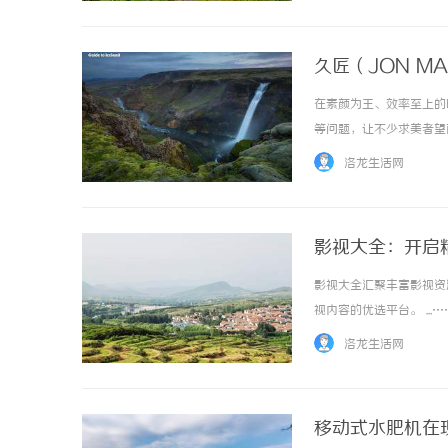
久匠（JON M
日常(纹眉-纹唇
在素颜为王、效率至上的
等问题，让不少求美者望
半永久定妆领域，拒绝流
洛龙生活网
次，凭借严苛品控、定制化设
影视大全：开启
影视大全汇聚丰富影视资
视内容的优选平台。 ...…
洛龙生活网
移动式水肥机在