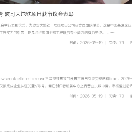
湾 波哥大地铁项目获市议会表彰
市议会举行表彰仪式，为波哥大地铁一号线项目公司及管理团队授奖，这是中国基建企业
工程实力的彰显，也是必维集团全球工程服务专业能力的有力见证。 ...……
时间：2026-05-19
|
阅读：79
|
wscontactlatestrelease抖音视频置顶的设置方法与引流变现逻辑time：2026-
仅限完成企业认证的蓝V账号，需在创作者服务中心上传营业执照申请，审核通过后
视频播放页，点击右下角三个点，在菜单中点击“...抖音SEO的关键词布局与搜索流
时间：2026-05-19
|
阅读：79
|