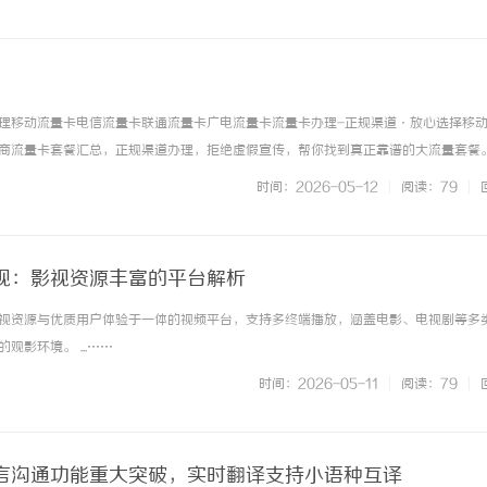
理移动流量卡电信流量卡联通流量卡广电流量卡流量卡办理-正规渠道·放心选择移
商流量卡套餐汇总，正规渠道办理，拒绝虚假宣传，帮你找到真正靠谱的大流量套餐
四大运营商套餐分类浏览，找到适合你的流量卡手机卡办理免费申请·在线办理移动
时间：2026-05-12
|
阅读：79
|
惠套餐办理联通流量卡官方正规... ...……
视：影视资源丰富的平台解析
视资源与优质用户体验于一体的视频平台，支持多终端播放，涵盖电影、电视剧等多
观影环境。 ...……
时间：2026-05-11
|
阅读：79
|
言沟通功能重大突破，实时翻译支持小语种互译