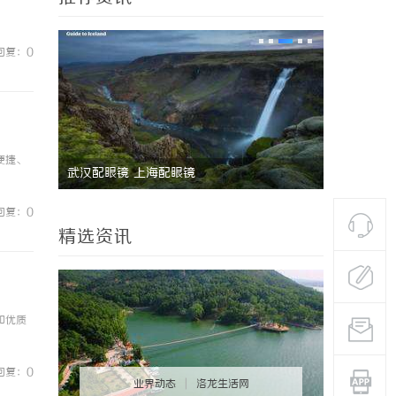
回复：0
便捷、
全面解析6080影院：热门影视资源一站式观
深
看体验
发
回复：0
精选资讯
和优质
回复：0
业界动态
|
洛龙生活网