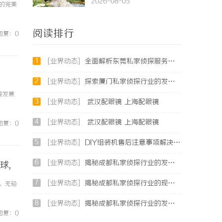
2026-08-05
的完美
阅读排行
回复：0
1
[业界动态]
全面解析东莞私家侦探服务：专业侦查助您解决各种疑难问题
2
[业界动态]
探索厦门私家侦探行业的发展与应用全景
视发展
3
[业界动态]
武汉配眼镜 上海配眼镜
4
[业界动态]
武汉配眼镜 上海配眼镜
回复：0
5
[业界动态]
DIY组装机售后注意事项解决方案
6
[业界动态]
揭秘成都私家侦探行业的发展与应用现状全解析
球,
7
[业界动态]
揭秘成都私家侦探行业的现状与发展趋势
线，无铅
8
[业界动态]
揭秘成都私家侦探行业的发展与服务多样性解析
回复：0