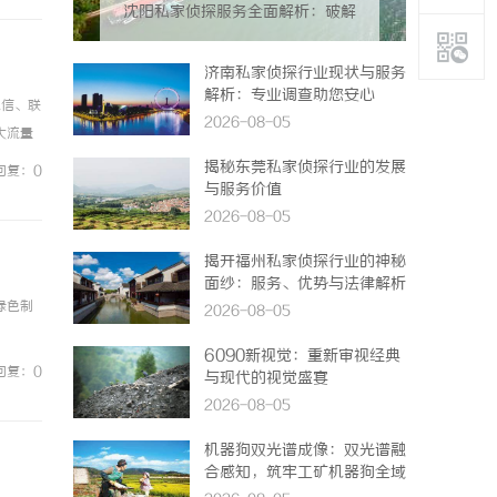
沈阳私家侦探服务全面解析：破解
疑云，守护真相的专家助力
济南私家侦探行业现状与服务
解析：专业调查助您安心
电信、联
2026-08-05
大流量
026新
揭秘东莞私家侦探行业的发展
回复：0
与服务价值
2026-08-05
揭开福州私家侦探行业的神秘
面纱：服务、优势与法律解析
绿色制
2026-08-05
6090新视觉：重新审视经典
回复：0
与现代的视觉盛宴
2026-08-05
机器狗双光谱成像：双光谱融
合感知，筑牢工矿机器狗全域
巡检识别能力