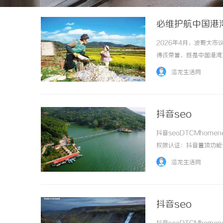
必维护航中国港
2026年4月，波哥大
得该荣誉，既是中国港湾
洛龙生活网
抖音seo
抖音seoDTCMhomene
权限认证：抖音置顶功能
作。操作路径：进入目标
洛龙生活网
time：... ...……
抖音seo