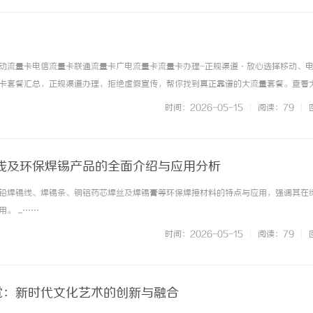
动流量卡电信流量卡联通流量卡广电流量卡流量卡办理-正规渠道·放心选择移动、
卡套餐汇总，正规渠道办理，拒绝虚假宣传，帮你找到真正靠谱的大流量套餐。查看
营商套餐分类浏览，找到适合你的流量卡手机卡办理免费申请·在线办理移动流量卡2
时间：2026-05-15
|
阅读：79
|
联通流量卡官方正规办理... ...……
线及环保焊锡产品的全面介绍与应用分析
铅焊锡线、焊锡条、铜铝药芯焊丝及焊锡膏等环保焊接材料的特点与应用，强调其在
 ...……
时间：2026-05-15
|
阅读：79
|
视觉：新时代文化艺术的创新与融合