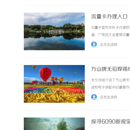
流量卡办理入口
流量卡首页手机卡办理移
通、广电四大运营商流量
卡列表流量卡分类四大运
洛龙生活网
套餐电信流量卡优惠套餐办理
万山牌无铅焊锡
本文详细介绍了万山牌无
造和电子装配中的重要作用。
洛龙生活网
探寻6090新