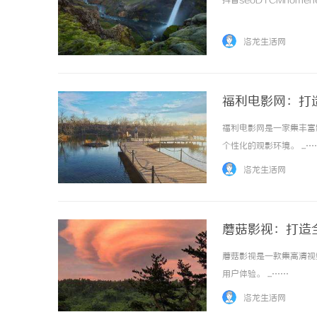
抖音seoDTCMhomenews
洛龙生活网
福利电影网：打
福利电影网是一家集丰富
武汉配眼镜 上海配眼镜
新款
个性化的观影环境。 ...…
洛龙生活网
蘑菇影视：打造
蘑菇影视是一款集高清视
用户体验。 ...……
洛龙生活网