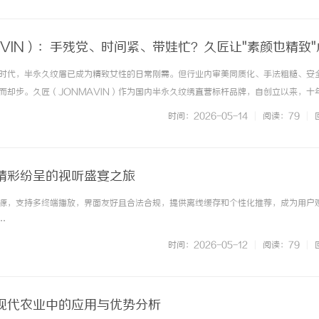
AVIN）：手残党、时间紧、带娃忙？久匠让"素颜也精致"
-美瞳线)
时代，半永久纹眉已成为精致女性的日常刚需。但行业内审美同质化、手法粗糙、安
而却步。久匠（JONMAVIN）作为国内半永久纹绣直营标杆品牌，自创立以来，十
水线模板，专注原生自然质感。目前久匠已在全国布局89家直营门店，累计服务超30
时间：2026-05-14
|
阅读：79
|
计、精湛技艺与完善售... ...……
精彩纷呈的视听盛宴之旅
源，支持多终端播放，界面友好且合法合规，提供离线缓存和个性化推荐，成为用户
…
时间：2026-05-12
|
阅读：79
|
现代农业中的应用与优势分析