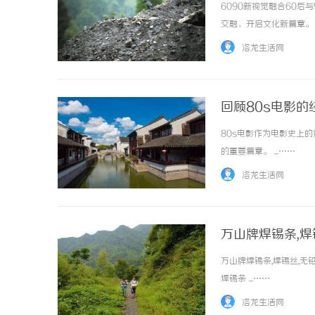
6090新视觉融合60
交融，开启文化新篇章。 .
洛龙生活网
回顾80s电影
80s电影作为电影史上
的重要篇章。 ...……
洛龙生活网
万山牌焊锡条,焊
全球
万山牌焊锡条,焊锡丝,无铅
焊锡条 ...……
洛龙生活网