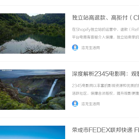
独立站高退款、高拒付（Ch
铺？
在Shopify独立站的运营中，退款（R
平台电商有客服介入保障，独立站卖家的
支付网关直接关停，导致辛苦搭建的品牌
洛龙生活网
要一个专业的shopify收款体系来... ...…
深度解析2345电影网：
2345电影网以丰富的影视资源和优质
活跃社区，保障合法版权，提升观影便捷性。
洛龙生活网
‌荣成市FEDEX联邦快递 