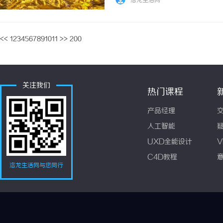
洛龙生活网
<<
1
2
3
4
5
6
7
8
9
10
11
>>
200
关注我们
热门课程
产品经理
人工智能
UXD全能设计
V
C4D教程
洛龙生活网与您同行