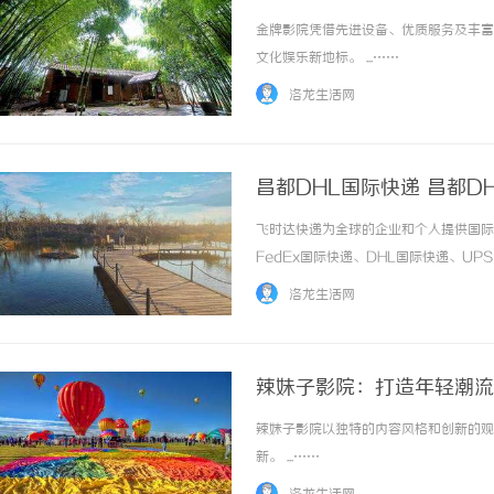
金牌影院凭借先进设备、优质服务及丰富
文化娱乐新地标。 ...……
洛龙生活网
昌都DHL国际快递 昌都D
飞时达快递为全球的企业和个人提供国际
FedEx国际快递、DHL国际快递、U
务。昌都，这座镶嵌在藏东河谷的重镇，
洛龙生活网
网络正以一种严谨而笃定的节奏运行。实况介绍
辣妹子影院：打造年轻潮流
辣妹子影院以独特的内容风格和创新的观
新。 ...……