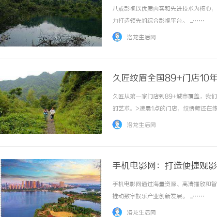
八戒影视以优质内容和先进技术为核心，
力打造领先的综合影视平台。 ...……
洛龙生活网
久匠纹眉全国89+门店10
匠预约咨询电话
久匠从第一家门店到89+城市覆盖，我
的艺术。>凌晨1点的门店，纹绣师还在
美学风格设计I色彩风格I光与影的应用I
洛龙生活网
老师每天清晨反复擦拭纹绣工具消毒灭... ..
手机电影网：打造便捷观影
手机电影网通过海量资源、高清播放和智
推动数字娱乐产业创新发展。 ...……
洛龙生活网