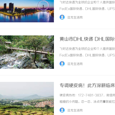
效分析
飞时达快递为全球的企业和个人提供国际
FedEx国际快递、DHL国际快递、U
务。荣成市FEDEX联邦快递FEDEX
洛龙生活网
达的今天，选择合适的快递服务商成为企业和..
黄山市DHL快递 DHL国
飞时达快递为全球的企业和个人提供国际
FedEx国际快递、DHL国际快递、U
务。黄山市DHL快递DHL国际快递公司
洛龙生活网
借其独特的自然风光和丰富的文化遗产，成为国.
专调硬皮病！此方深耕临床
硬皮病热线：172-7481-3837
粗糙的小问题。忍一忍、涂点药膏就能扛
下真实接诊的小案例，都是近期调理见效
洛龙生活网
发硬、发亮，皮纹几乎消失。日常洗手、碰冷水.