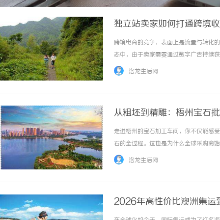
独立站卖家如何打通跨境收
跨境电商的竞争，表面上是流量与转化的博
态中，由于卖家需要通过数字广告持续获
死。传统的财务流程是：独立站收单$\righ
洛龙生活网
民币付给供应商和广告商。这... ...……
从粗坯到精雕：梧州宝石批
走进梧州的宝石加工车间，你不仅能感受
石的全过程。这也是为什么全球采购商始
制造在超精密微型加工领域的技术积累。
洛龙生活网
的手工打磨。在先进的数控设备加持下，宝石切
2026年高性价比澳洲集