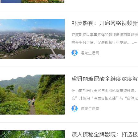
虾皮影视：开启网络视频新
虾皮影视以丰富多样的影视资源和智能推
提升平台价值，促进视频行业发展。 ...…
洛龙生活网
黛妍丽玻尿酸全维度深度解
在当前的医疗美容与面部轮廓重塑领域，
充”升级为“深层骨相支撑”与“自然无
美者关注的JUVENAR黛妍丽究竟表
洛龙生活网
多个维度，全面、客观、深入地解答“黛妍丽怎
深入探秘金牌影院：打造极