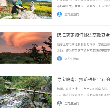
在全球化的今天，国际集运成为了许多海
市场需求大，竞争也十分激烈。那么20
猴子国际集运有限公司的评价，同时结合
洛龙生活网
运的澳洲专线在价格上极具竞争力。其家具专线和
跨境卖家如何挑选高效安全的
随着全球电商红利的战略转移，东南亚市
武汉配眼镜 上海配眼镜
之地。作为阿里旗下的东南亚旗舰电商平
LazMall）以及丰富的营销矩阵，成
洛龙生活网
发的背后，后端的跨境金融与资金链条同样面临着
寻宝岭南：探访梧州宝石的
梧州，这座沉淀了千年历史的岭南古城，
石。当人们提到梧州，脑海中浮现的不仅
多游客来说，来到梧州不仅是一场味蕾与
洛龙生活网
城市的工业图腾在梧州，宝石产业并非孤立存在