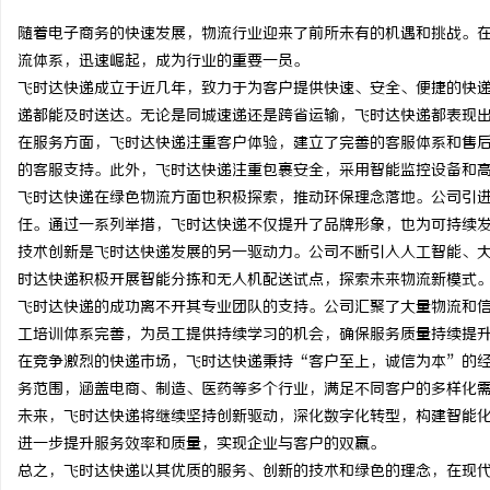
随着电子商务的快速发展，物流行业迎来了前所未有的机遇和挑战。
流体系，迅速崛起，成为行业的重要一员。
飞时达快递成立于近几年，致力于为客户提供快速、安全、便捷的快
递都能及时送达。无论是同城速递还是跨省运输，飞时达快递都表现
龙
在服务方面，飞时达快递注重客户体验，建立了完善的客服体系和售
的客服支持。此外，飞时达快递注重包裹安全，采用智能监控设备和
飞时达快递在绿色物流方面也积极探索，推动环保理念落地。公司引
任。通过一系列举措，飞时达快递不仅提升了品牌形象，也为可持续
技术创新是飞时达快递发展的另一驱动力。公司不断引入人工智能、
时达快递积极开展智能分拣和无人机配送试点，探索未来物流新模式
飞时达快递的成功离不开其专业团队的支持。公司汇聚了大量物流和
工培训体系完善，为员工提供持续学习的机会，确保服务质量持续提
生
在竞争激烈的快递市场，飞时达快递秉持“客户至上，诚信为本”的
务范围，涵盖电商、制造、医药等多个行业，满足不同客户的多样化
未来，飞时达快递将继续坚持创新驱动，深化数字化转型，构建智能
进一步提升服务效率和质量，实现企业与客户的双赢。
总之，飞时达快递以其优质的服务、创新的技术和绿色的理念，在现