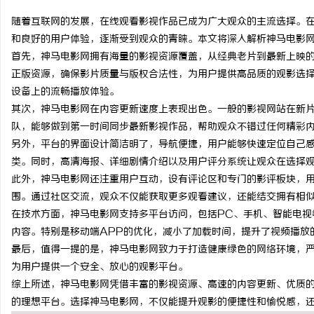
随着互联网的发展，在线观看影视作品已成为广大观众的主流选择。
和良好的用户体验，逐渐受到观众的青睐。本文将深入解析神马电影
首先，神马电影网拥有海量的影视资源覆盖，从经典老片到最新上映
正版资源，确保影片质量与版权合法性，为用户提供高品质的观影选
龙
设备上的流畅播放体验。
其次，神马电影网在内容更新速度上表现出色。一般的影视网站在新
队，能够做到第一时间同步最新影视作品，帮助观众不错过任何精彩
另外，平台的界面设计简洁明了，导航便捷，用户能够快速定位自己
类。同时，高清海报、详细剧情介绍以及用户评分系统让观众在选择
此外，神马电影网还注重用户互动，设有评论区和专门的影评板块，
围。通过社区交流，观众不仅能获取更多观看建议，还能结交拥有相
在技术方面，神马电影网支持多平台访问，包括PC、手机、智能电视
生
内容。特别是移动端APP的优化，减小了加载时间，提升了视频播放
最后，值得一提的是，神马电影网致力于打造健康绿色的网络环境，
为用户提供一个安全、放心的观影平台。
综上所述，神马电影网凭借丰富的影视资源、高速的内容更新、优质
的理想平台。选择神马电影网，不仅能提升观影的便捷性和愉悦感，