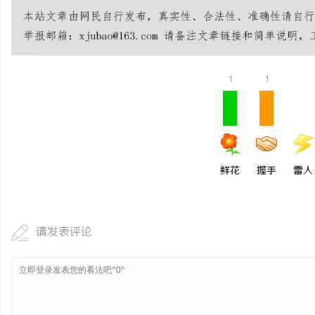
3d激光内雕机：精密雕
活
1
1
鲜花
握手
雷人
网
请发表评论