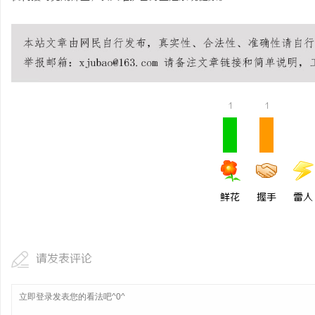
1
1
鲜花
握手
雷人
请发表评论