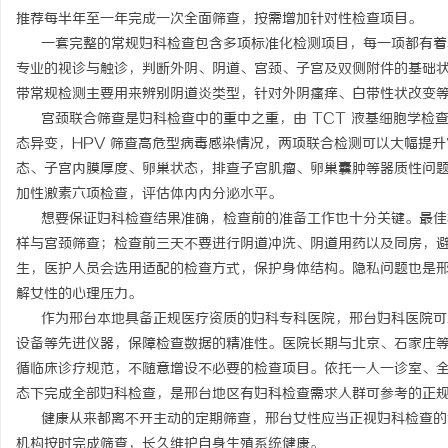
推荐每半年至一年完成一次全面筛查，按需增加针对性检查项目。
一套完整的常规妇科检查包含多项标准化检测项目，每一项都有着
专业的视诊与触诊，判断外阴、阴道、宫颈、子宫及双侧附件的基础
带常规检测主要用来辨别阴道炎类型，针对外阴瘙痒、白带性状改变
宫颈联合筛查是妇科检查中的重中之重，由 TCT 液基细胞学检查和
态异变，HPV 筛查高危型病毒感染情况，两项联合检测可以大幅提
态、子宫内膜厚度、卵巢状态，排查子宫肌瘤、卵巢囊肿等器质性问
加性激素六项检查，评估体内内分泌水平。
想要保证妇科检查结果准确，检查前的准备工作也十分关键。最佳检查
样与宫颈筛查；检查前三天不要进行阴道冲洗、阴道用药以及同房，
生，医护人员会选用适配的检查方式，保护身体结构。隐私问题也是
解女性的心理压力。
作为邢台本地具备正规医疗资质的妇科专科医院，邢台妇科医院可
设备等先进仪器，保障检查数据的精准性。医院长期与北京、石家庄
循临床诊疗规范，不随意增设不必要的检查项目。依托一人一诊室、
态下完成全部妇科检查，是邢台地区有妇科检查需求人群可参考的正规就医
健康从来都离不开主动的定期筛查，邢台女性应当正视妇科检查的
机构按时完成筛查，长久维护自身生殖系统健康。