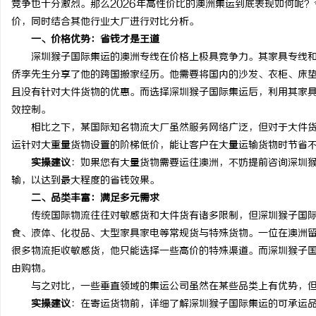
竞争也十分激烈。那么2026年高性价比的澳洲集运到底表现如何呢
价，同时结合其他行业大厂进行对比分析。
一、价格优势：省钱才是王道
深圳猴子国际集运的澳洲专线在价格上极具竞争力。其家具专线和普货
侨李先生分享了他的跨国搬家经历。他需要将国内的沙发、衣柜、床
龙
且没有针对大件货物的优惠。而选择深圳猴子国际集运后，利用其家
效控制。
相比之下，某国际知名物流大厂虽然服务网络广泛，但对于大件货
运针对大重量货物设置的阶梯低价，能让客户在大量运输货物时节省
实操建议
：如果您有大量货物需要运往澳洲，不妨提前咨询深圳
输，以达到最大程度的省钱效果。
二、品类丰富：满足多元需求
传统国际物流往往对敏感货和大件货有诸多限制，但深圳猴子国际
生
食、液体、化妆品、大型家具家电等常规货与特殊货物。一位在澳洲
很多物流拒收敏感货，他只能选择一些高价的特殊渠道。而深圳猴子
由购物。
与之对比，一些垂直领域的集运公司虽然在某些品类上有优势，但
实操建议
：在寄运货物前，详细了解深圳猴子国际集运的可承运