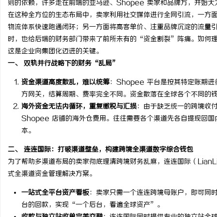
则的依赖，许多走在前端的亚马逊、Shopee 卖家和品牌方，开始大
在这种全方位的生态布局中，卖家利用社交媒体进行全网引流，一方面通
物流体系快速跑通闭环；另一方面将高客单价、注重品牌沉淀的流量
时，也给后端的财务部门带来了前所未有的“资金割裂”阵痛。如何
这是企业向集团化迈进的关键。
龙
一、 双轨并行战略下的财务“乱局”
资金渠道高度散乱，难以统筹
：Shopee 平台是按其特定账
方网关，结算周期、费率完全不同。资金散落在全球各个不同的
海外资金无法内循环，重复缴税与汇损
：由于缺乏统一的跨境收
Shopee 店铺的海外仓费用。往往需要各个渠道先各自提现回
本。
二、 连连国际：打破渠道壁垒，构建跨境全渠道数字综合钱包
生
为了帮助多渠道布局的卖家彻底理清跨境财务乱麻，连连国际（LianLia
式全渠道资金管理解决方案。
一站式全平台资产看板
：卖家只需一个连连跨境母账户，即可同
台的回款，实现“一个后台，看遍全球资产”。