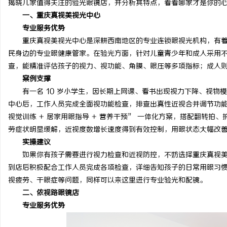
揭晓几家值得关注的验光眼镜店，并分析其特点，看看哪家才是你的
一、重庆真视美视光中心
专业服务优势
重庆真视美视光中心是深耕西南地区的专业连锁眼视光机构，有着
民身边的专业眼健康管家。在验光方面，针对儿童青少年和成人采用不
龙
查，能精准评估孩子的视力、视功能、角膜、眼压等多项指标；成人
案例支撑
有一名 10 岁小学生，因长期上网课、看书出现视力下降、视物
中心后，工作人员完成全面视功能检查，排查出真性近视合并调节功能不
视觉训练 + 居家用眼指导 + 营养干预” 一体化方案，搭配翻转
劳症状明显缓解，近视度数增长速度得到有效控制，用眼状态大幅改
实操建议
如果你有孩子需要进行视力检查和近视防控，不妨选择重庆真视美
生
到店后积极配合工作人员完成各项检查，详细告知孩子的日常用眼习
视疲劳、干眼症等问题，同样可以来这里进行专业验光和配镜。
二、依视路眼镜店
专业服务优势