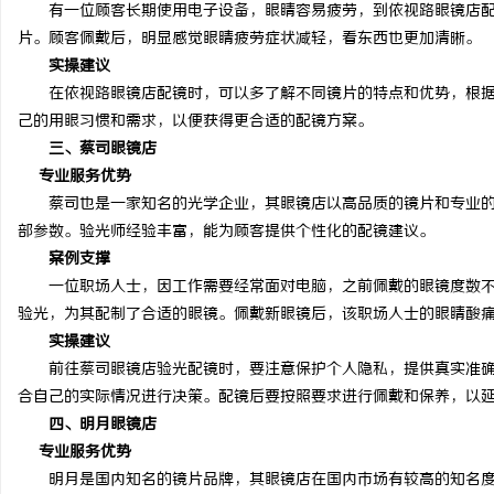
有一位顾客长期使用电子设备，眼睛容易疲劳，到依视路眼镜店配
片。顾客佩戴后，明显感觉眼睛疲劳症状减轻，看东西也更加清晰。
实操建议
在依视路眼镜店配镜时，可以多了解不同镜片的特点和优势，根据
己的用眼习惯和需求，以便获得更合适的配镜方案。
三、蔡司眼镜店
专业服务优势
蔡司也是一家知名的光学企业，其眼镜店以高品质的镜片和专业的
部参数。验光师经验丰富，能为顾客提供个性化的配镜建议。
案例支撑
一位职场人士，因工作需要经常面对电脑，之前佩戴的眼镜度数不
验光，为其配制了合适的眼镜。佩戴新眼镜后，该职场人士的眼睛酸
实操建议
前往蔡司眼镜店验光配镜时，要注意保护个人隐私，提供真实准确
合自己的实际情况进行决策。配镜后要按照要求进行佩戴和保养，以
四、明月眼镜店
专业服务优势
明月是国内知名的镜片品牌，其眼镜店在国内市场有较高的知名度