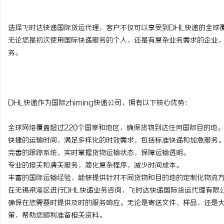
武汉配眼镜 上海配眼镜
星载固态存储器选购指南
选择飞时达快递国际货运代理，客户不仅可以享受到DHL快递的全球
安全性能存储资料？
活
无论您是初次使用国际快递服务的个人，还是有复杂业务需求的企业
务。
DHL快递作为国际zhiming快递公司，拥有以下核心优势：
全球网络覆盖超过220个国家和地区，确保货物到达任何国际目的地
网
快捷的运输时间，满足多样化的时效需求，包括标准快递和加急服务
完善的跟踪系统，实时掌握货物运输状态，保障运输透明。
专业的报关和清关服务，简化复杂程序，减少时间成本。
丰富的国际运输经验，能够提供针对不同货物和目的地的定制化物流
在无锡梁溪区进行DHL快递业务咨询，飞时达快递国际货运代理有限
确保在您需要时提供及时的服务响应。无论是寄送文件、样品，还是大
策，帮助您顺利准备相关资料。