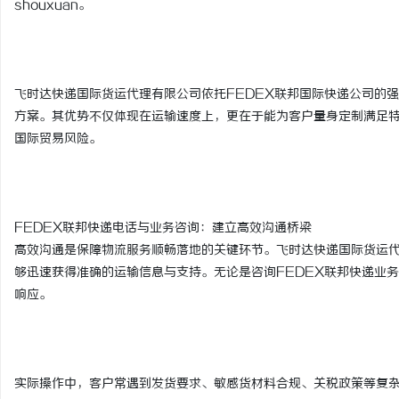
shouxuan。
武汉配眼镜 上海配眼镜
星载固态存储器选购指南
安全性能存储资料？
活
飞时达快递国际货运代理有限公司依托FEDEX联邦国际快递公司的
方案。其优势不仅体现在运输速度上，更在于能为客户量身定制满足
国际贸易风险。
FEDEX联邦快递电话与业务咨询：建立高效沟通桥梁
网
高效沟通是保障物流服务顺畅落地的关键环节。飞时达快递国际货运代
够迅速获得准确的运输信息与支持。无论是咨询FEDEX联邦快递业
响应。
实际操作中，客户常遇到发货要求、敏感货材料合规、关税政策等复杂