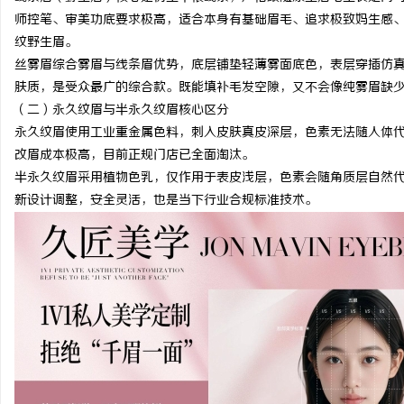
师控笔、审美功底要求极高，适合本身有基础眉毛、追求极致妈生感
纹野生眉。
丝雾眉综合雾眉与线条眉优势，底层铺垫轻薄雾面底色，表层穿插仿
肤质，是受众最广的综合款。既能填补毛发空隙，又不会像纯雾眉缺
（二）永久纹眉与半永久纹眉核心区分
永久纹眉使用工业重金属色料，刺入皮肤真皮深层，色素无法随人体
改眉成本极高，目前正规门店已全面淘汰。
半永久纹眉采用植物色乳，仅作用于表皮浅层，色素会随角质层自然代
新设计调整，安全灵活，也是当下行业合规标准技术。