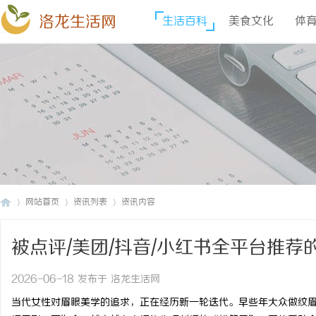
洛龙生活网
生活百科
美食文化
体
网站首页
资讯列表
资讯内容
被点评/美团/抖音/小红书全平台推
洛
›
›
›
家的认可？
2026-06-18 发布于 洛龙生活网
当代女性对眉眼美学的追求，正在经历新一轮迭代。早些年大众做纹