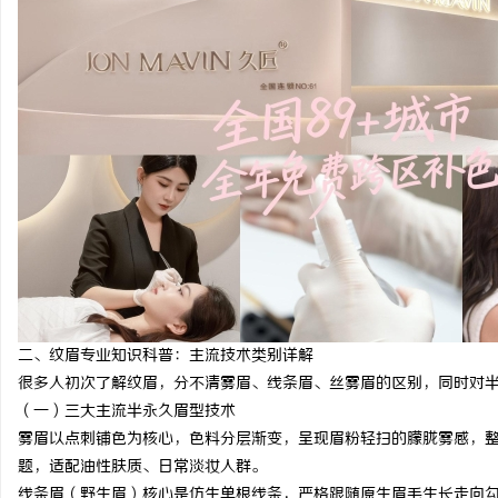
武汉配眼镜 上海配眼镜
探秘金牌影院：打造极致
杆
活
网
二、纹眉专业知识科普：主流技术类别详解
很多人初次了解纹眉，分不清雾眉、线条眉、丝雾眉的区别，同时对
（一）三大主流半永久眉型技术
雾眉以点刺铺色为核心，色料分层渐变，呈现眉粉轻扫的朦胧雾感，
题，适配油性肤质、日常淡妆人群。
线条眉（野生眉）核心是仿生单根线条，严格跟随原生眉毛生长走向