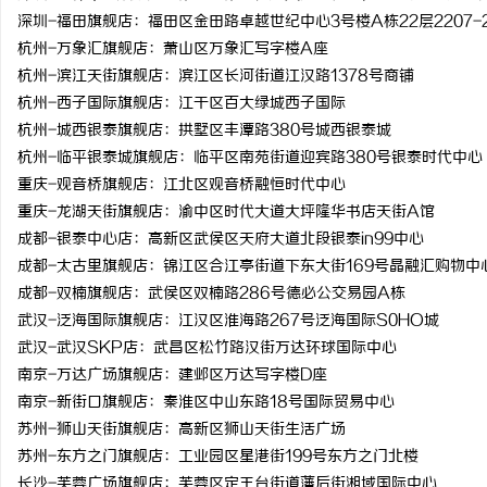
深圳-福田旗舰店：福田区金田路卓越世纪中心3号楼A栋22层2207-2
杭州-万象汇旗舰店：萧山区万象汇写字楼A座
杭州-滨江天街旗舰店：滨江区长河街道江汉路1378号商铺
杭州-西子国际旗舰店：江干区百大绿城西子国际
杭州-城西银泰旗舰店：拱墅区丰潭路380号城西银泰城
杭州-临平银泰城旗舰店：临平区南苑街道迎宾路380号银泰时代中心
重庆-观音桥旗舰店：江北区观音桥融恒时代中心
重庆-龙湖天街旗舰店：渝中区时代大道大坪隆华书店天街A馆
成都-银泰中心店：高新区武侯区天府大道北段银泰in99中心
成都-太古里旗舰店：锦江区合江亭街道下东大街169号晶融汇购物中
成都-双楠旗舰店：武侯区双楠路286号德必公交易园A栋
武汉-泛海国际旗舰店：江汉区淮海路267号泛海国际S0HO城
武汉-武汉SKP店：武昌区松竹路汉街万达环球国际中心
南京-万达广场旗舰店：建邺区万达写字楼D座
南京-新街口旗舰店：秦淮区中山东路18号国际贸易中心
苏州-狮山天街旗舰店：高新区狮山天街生活广场
苏州-东方之门旗舰店：工业园区星港街199号东方之门北楼
长沙-芙蓉广场旗舰店：芙蓉区定王台街道藩后街湘域国际中心