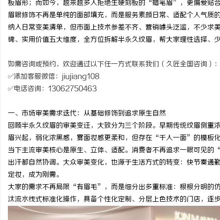
板眉形；而如今，越来越多人拒绝生硬刻板的“蜡笔眉”，更偏爱贴
眉眼修饰不再是单纯的面部填充，而是服务素颜日常、适配个人气质
纳入日常变美清单，但市面上技术参差不齐、营销噱头泛滥，不少求
碑、实用价值五大维度，全方位拆解半永久纹眉，帮大家理性选择、
龙
如需咨询或预约，欢迎通过以下任一方式联系我们（久匠全国咨询）
✅添加客服微信：jiujiang108
✅电话咨询：13062750463
一、市场审美需求迭代：从基础修饰到追求原生自然
回顾半永久纹眉的审美变迁，大致分为三个阶段。早期传统纹眉侧重
眉兴起，弱化浓黑感，雾面妆感更柔和，但存在“千人一面”的模板
当下主流审美核心是原生、立体、适配。消费者不再追求一眼可见的
生
出汗都自然协调。大众审美变化，也源于生活方式的转变：快节奏通
定妆，成为刚需。
大家的需求不再局限“有眉毛”，而是细分出多重标准：根根分明的
汰流水线式标准化操作，具备个性化定制、分层上色技术的门店，逐