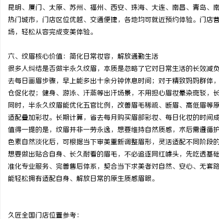
昆明、厦门、太原、苏州、福州、西安、珠海、大连、南昌、青岛、
热门城市，门店区位优越、交通便捷，各地均可就近预约体验。门店营业时
场，轻松从容完成变美体验。
六、纹眉核心价值：简化日常妆容，解放通勤生活
很多人纠结是否做半永久纹眉，本质是忽略了它对日常生活的长效减负
去每日画眉步骤，早上能多出十余分钟休息时间；对于精致妈妈群体
仓促化妆；健身、游泳、汗蒸等出汗场景，不用担心眉妆晕染斑驳，
同时，半永久纹眉能优化五官比例，改善眉毛稀疏、断眉、高低眉等
适配叠加彩妆。长期计算，省去每月购买眉部彩妆、每日化妆的时间
值得一提的是，纹眉并非一劳永逸，想要维持自然质感，术后需遵循护
色素自然淡化后，可根据当下审美重新调整眉形，灵活适配不同阶段
想要做出贴合自身、长久耐看的眉毛，不必追逐网红噱头，先吃透基
准化专业服务、完善售后体系，契合当下求美者对自然、安心、无套
能轻松拥有适配自身、解放日常的原生质感眉眼。
久匠全国门店位置参考：