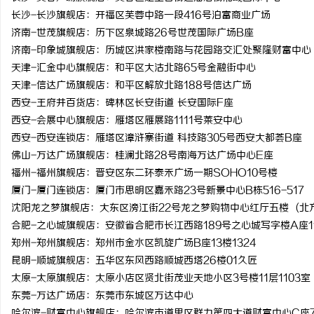
长沙-长沙旗舰店：开福区芙蓉中路一段416号泊富商业广场
济南-世茂旗舰店：历下区泉城路26号世茂国际广场B座
济南-印象城旗舰店：历城区洪家楼南路与花园路交汇处聚隆财富中心
天津-汇金中心旗舰店：和平区大沽北路65号金融街中心
天津-信达广场旗舰店：和平区解放北路188号信达广场
西安-王府井百货店：碑林区长安街道 长安国际F座
西安-会展中心旗舰店：雁塔区雁展路1111号莱安中心
西安-西安连锁店：雁塔区漳浒寨街道 科技路305号西安大都荟B座
佛山-万达广场旗舰店：桂澜北路28号南海万达广场中心E座
福州-福州旗舰店：晋安区东二环泰禾广场一期SOHO10号楼
厦门-厦门连锁店：厦门市思明区嘉禾路23号新景中心B栋516-517
沈阳龙之梦旗舰店：大东区滂江街22号龙之梦购物中心红厅五楼 (北
合肥-之心城旗舰店：安徽省合肥市长江西路189号之心城写字楼A座11
郑州-郑州旗舰店：郑州市金水区凯旋广场B座13楼1324
昆明-顺城旗舰店：五华区东风西路顺城西塔26楼01久匠
太原-太原旗舰店：太原小店区贤北街茂业天地小区3号楼11层1103室
东莞-万达广场店：东莞市东城区万达中心
哈尔滨-财富中心旗舰店：哈尔滨市道里区群力第四大道财富中心C座7