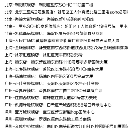
北京-朝阳旗舰店：朝阳区望京SOHOT1C座二楼
北京-北京三里屯2号旗舰店：朝阳区工人体育场北路三里屯soho2号
北京-海淀大街旗舰店：海淀区新中关购物中心B座
北京-三里屯SOHO商场旗舰店：朝阳区工人体育场北路8号院三里屯
北京-凯德晶品旗舰店：海淀区复兴路51号凯德晶品商场
上海-人民广场店:黄浦区南京东路街道广东路500号世界贸易大厦
上海-金鹰国际店：静安区南京西路街道陕西北路278号金鹰国际购物
上海-徐家汇连锁店：徐汇区宛平南路265号
上海-浦东店：浦东新区浦东南路1118号鄂尔多斯国际大厦
上海-长寿路旗舰店：普陀区长寿路468号中环商务大厦
上海-杨浦旗舰店：杨浦区四平路2500号金岛大厦
广州-正佳金殿旗舰店：天河区天河路228号正佳金殿
广州-番禺连锁店：番禺区南村万博二路180号粤海广场
广州-江南西旗舰店：海珠区江南大道中1号富力天域
广州-凯德绿地旗舰店：白云区云城西路888号白云绿地中心
深圳-壹方城旗舰店：宝安区新安街道hop国际中心
深圳-深圳旗舰店：罗湖区深南东路地王星荟商场
深圳-文体中心旗舰店：南山区南头街道大汪山社区桃园路8号田厦国