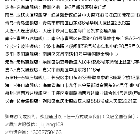
珠海-珠海旗舰店：香洲区港一路3号新苏豪财富广场
南昌-地铁大厦旗舰店：红谷滩新区红谷中大道788号江信国际花园18
青岛-青岛连锁店：青岛市市南区山东路6号华润大厦B座2303室
大连-大连连锁店：大连市沙河口区星海广场凯泰铭座A座
南宁-青秀万达旗舰店：南宁市青秀区东葛路161号绿地中央广场A2-1
宁波-宁波连锁店：宁波市海曙区碶闸街58号都市仁和中心20层8号
贵阳-贵阳旗舰店：南明区文昌南路18号亨特国际金融中心
无锡-无锡旗舰店：梁溪区崇安寺街道人民中路96号东岭锡上B座写字楼
嘉兴-嘉兴旗舰店：嘉兴市南湖区中山东路1116号
石家庄-石家庄旗舰店：长安区中山东路39号勒泰中心B座写字楼13层1
海口-海口旗舰店：海南省海口市龙华区金贸街道金贸东路4号华润中
泉州-浦西万达旗舰店：丰泽区宝洲路浦西万达商业综合体1号建筑(甲级写
长春-长春连锁店：朝阳区重庆街道西安大路888号融大天玺2221室
如需咨询或预约，欢迎通过以下任一方式联系我们（久匠全国咨询）
✅添加客服微信：jiujiang108
✅电话咨询：13062750463