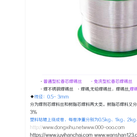
·
普通型松香芯焊锡丝 ·免洗型松香芯焊锡丝
·焊不锈钢焊锡丝 ·焊锡,无铅焊锡丝，焊锡丝,
焊
◆
线径：0.5- 3mm
分为焊剂芯焊料丝和树脂芯焊料两大类。树脂芯焊料又分为非
3％
塑料轱辘上绕成卷，每卷净重分别为0.5kg、1kg、2k
http://
www.dongxihu.netwww.000-ooo.com
https://www.juyihanchai.com www.wanshan123