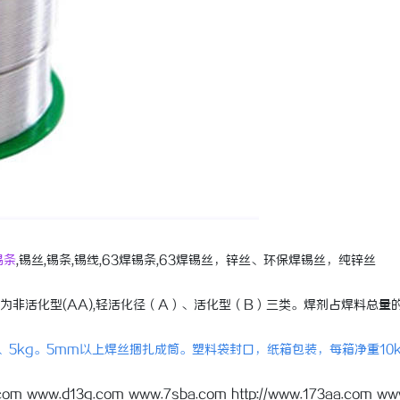
锡条
,锡丝,锡条,锡线,63焊锡条,63焊锡丝，锌丝、环保焊锡丝，纯锌丝
活化型(AA),轻活化径（A）、活化型（B）三类。焊剂占焊料总量的1
g、5kg。5mm以上焊丝捆扎成筒。塑料袋封口，纸箱包装，每箱净重10
.com www.d13g.com www.7sba.com http://www.173aa.com ww