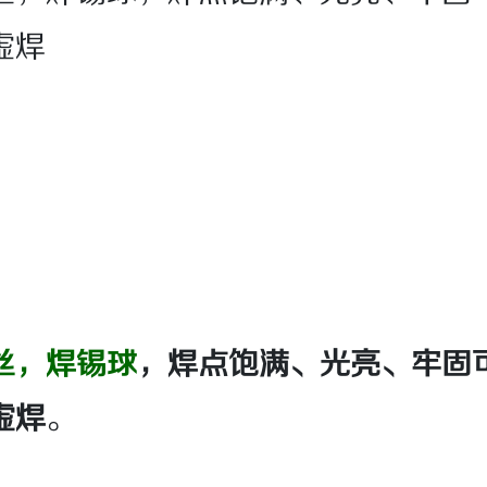
虚焊
丝，
焊锡球
，焊点饱满、光亮、牢固
虚焊
。