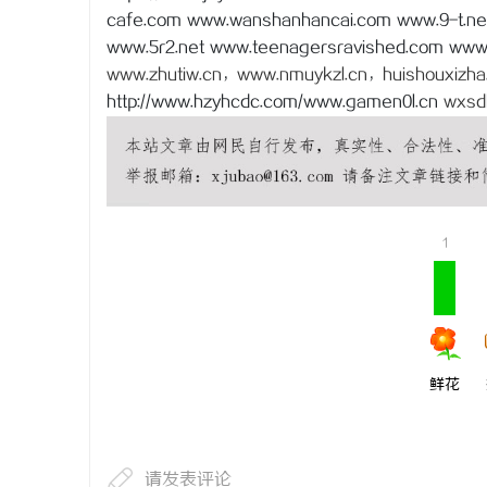
cafe.com www.wanshanhancai.com www.9-t.ne
www.5r2.net www.teenagersravished.com www.
www.zhutiw.cn
，
www.nmuykzl.cn
，
huishouxizha
http://www.hzyhcdc.com/www.gamen0l.cn
wxsd
1
鲜花
请发表评论