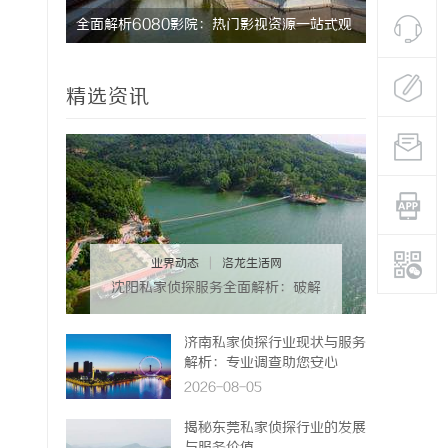
全面解析6080影院：热门影视资源一站式观
深入探秘乌
看体验
发展趋势
精选资讯
业界动态
|
洛龙生活网
沈阳私家侦探服务全面解析：破解
疑云，守护真相的专家助力
济南私家侦探行业现状与服务
解析：专业调查助您安心
2026-08-05
揭秘东莞私家侦探行业的发展