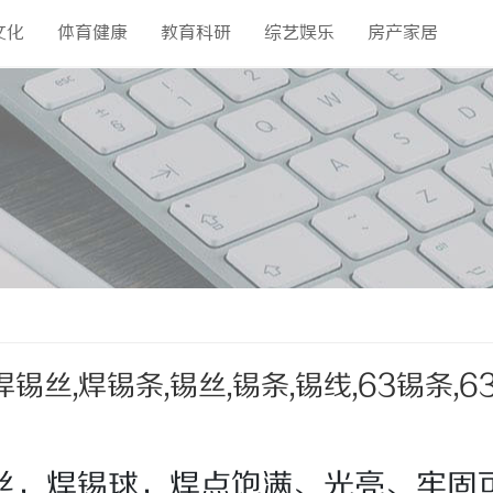
文化
体育健康
教育科研
综艺娱乐
房产家居
,焊锡条,锡丝,锡条,锡线,63锡条,6
丝，所以产品质量好
丝，焊锡球，焊点饱满、光亮、牢固