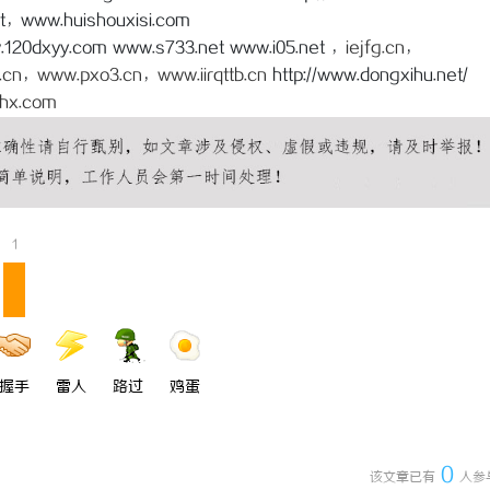
t，www.huishouxisi.com
120dxyy.com www.s733.net www.i05.net ，
iejfg.cn
，
.cn
，
www.pxo3.cn
，
www.iirqttb.cn
http://www.dongxihu.net/
hx.com
1
握手
雷人
路过
鸡蛋
0
该文章已有
人参