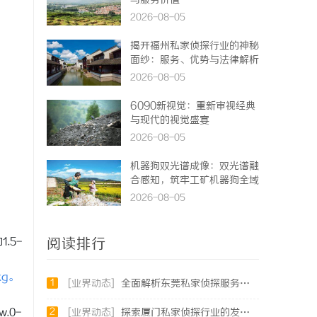
与服务价值
2026-08-05
揭开福州私家侦探行业的神秘
面纱：服务、优势与法律解析
2026-08-05
6090新视觉：重新审视经典
与现代的视觉盛宴
2026-08-05
机器狗双光谱成像：双光谱融
合感知，筑牢工矿机器狗全域
巡检识别能力
2026-08-05
阅读排行
.5-
kg。
1
[业界动态]
全面解析东莞私家侦探服务：专业侦查助您解决各种疑难问题
2
w.0-
[业界动态]
探索厦门私家侦探行业的发展与应用全景