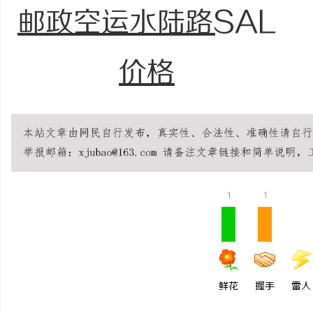
邮政空运水陆路SAL
价格
1
1
鲜花
握手
雷人