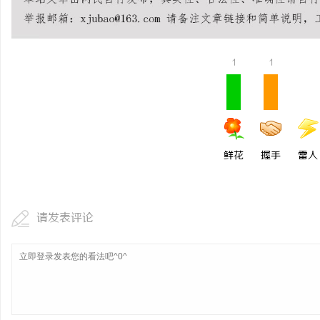
揭秘！专业充电桩项目软
哪些行业秘诀？
活
1
1
鲜花
握手
雷人
网
请发表评论