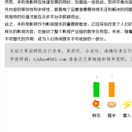
然而，手机电影网在快速发展的同时，也面临一些挑战。如何平衡内
武汉配眼镜 上海配眼镜
星载固态存储器选购指南
升内容的原创性和多样性，都是每个运营者需要持续关注和解决的问
供独特的价值才能在众多平台中脱颖而出。
安全性能存储资料？
活
总之，手机电影网作为影视娱乐的重要新载体，已经深刻改变了人们
样化的影视内容，也推动了整个影视产业链的数字化转型。未来，随
不可替代的作用，成为人们休闲娱乐不可或缺的一部分。
1
1
网
鲜花
握手
雷人