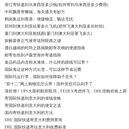
浙江寄快递到马来西亚多少钱(杭州寄到马来西亚多少费用)
中药飘香寄狮城，海关通关有妙方
鹤岗集运到香港：便捷物流，畅达无忧
郑州到澳大利亚站要多久飞机(郑州飞澳大利亚多长时间)
厦门到澳大利亚航线图(厦门到澳大利亚要飞多久)
探解藿香正气液寄送阿联酋之谜
通往越南的时尚之路揭晓邮寄衣物的便捷指南
邮寄包包到卢森堡海外寄递指南
食品药品内含粉末液体，什么样的路线可以寄？
国际海运这种方式出货，可以这样节省运费
国际托运行李，国际如何保障箱子丢失？
“双十二”网上购物完怎么寄！国外党也可以剁手了
涨价潮！UPS大面积航班取消，FEDEX考虑停飞，DHL排舱价格上调
寄国际快递到意大利的省钱攻略
寄国际快递到意大利的便宜之选
国内寄快递到意大利的方法
DHL 国际快递寄意大利费用查询
DHL 国际快递寄往意大利收费标准