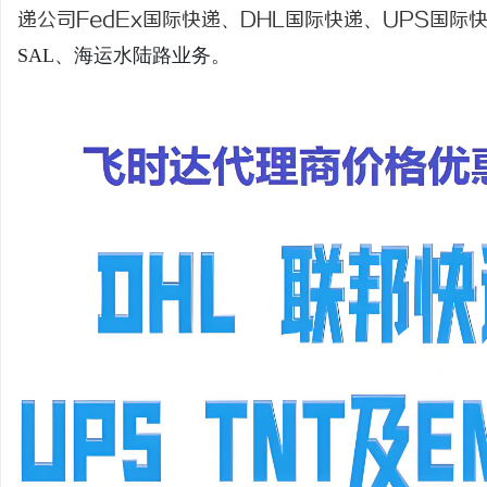
递公司
FedEx国际快递
、
DHL国际快递
、
UPS国际
SAL、海运水陆路业务。
龙
生