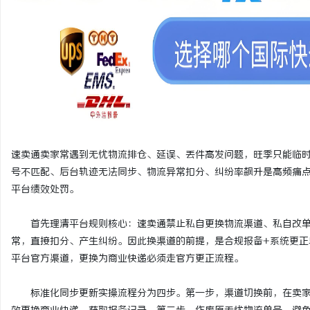
激光切管机：现代制造业的革命性工具
开店最怕“搜不到”为什
ai却天天给他免费派单？
活
速卖通卖家常遇到无忧物流排仓、延误、丢件高发问题，旺季只能临时
号不匹配、后台轨迹无法同步、物流异常扣分、纠纷率飙升是高频痛
平台绩效处罚。
网
首先理清平台规则核心：速卖通禁止私自更换物流渠道、私自改单
常，直接扣分、产生纠纷。因此换渠道的前提，是合规报备+系统更正
平台官方渠道，更换为商业快递必须走官方更正流程。
标准化同步更新实操流程分为四步。第一步，渠道切换前，在卖家