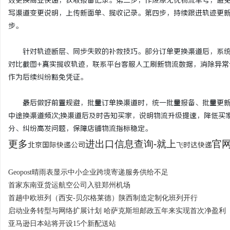
效更换商业快递，获取报备记录。第二步，作废原无忧物流单号，避
写渠道变更说明，上传新面单、揽收记录。第四步，持续跟进轨迹更新
步。
针对轨迹断层、同步失败的补救技巧。部分订单更换渠道后，系统
对比截图+真实揽收轨迹，联系平台客服人工刷新物流数据，消除异常
作为后续纠纷豁免凭证。
最后做好前置规避，批量订单换渠道时，统一批量报备、批量更新单
中途换渠道频次;换渠道后及时告知买家，说明物流升级提速，降低买
分、纠纷高发问题，保障店铺物流指标稳定。
更多
进出口信息查询-就上
官网：
北京国际快递公司
飞时达快递
Geopost晴雨表显示中小企业跨境寄递服务供给不足
首家东南亚货运航空公司入驻郑州机场
首趟中欧班列（西安-贝尔格莱德）陕西制造定制化班列开行
启动业务转型与网络扩展计划 哈萨克斯坦邮政五年来实现首次净盈利
亚马逊日本站将开设15个新配送站