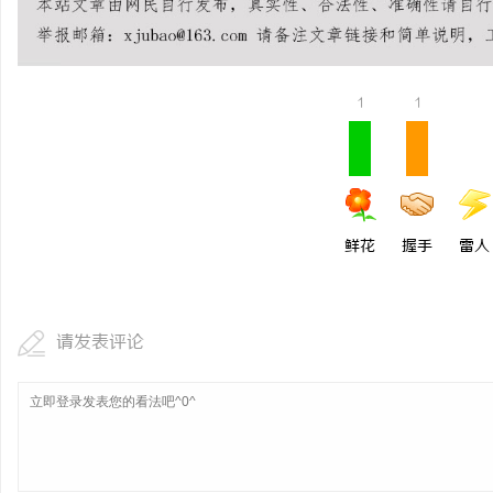
1
1
鲜花
握手
雷人
请发表评论