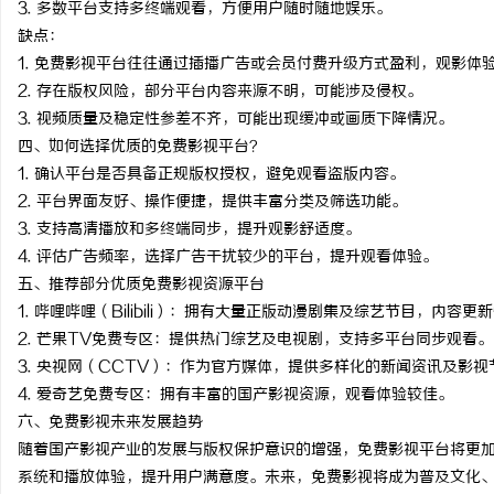
3. 多数平台支持多终端观看，方便用户随时随地娱乐。
白云影视：引领新时代影
缺点：
1. 免费影视平台往往通过插播广告或会员付费升级方式盈利，观影体
活
2. 存在版权风险，部分平台内容来源不明，可能涉及侵权。
3. 视频质量及稳定性参差不齐，可能出现缓冲或画质下降情况。
四、如何选择优质的免费影视平台？
1. 确认平台是否具备正规版权授权，避免观看盗版内容。
2. 平台界面友好、操作便捷，提供丰富分类及筛选功能。
3. 支持高清播放和多终端同步，提升观影舒适度。
4. 评估广告频率，选择广告干扰较少的平台，提升观看体验。
五、推荐部分优质免费影视资源平台
网
1. 哔哩哔哩（Bilibili）：拥有大量正版动漫剧集及综艺节目，内容
2. 芒果TV免费专区：提供热门综艺及电视剧，支持多平台同步观看。
3. 央视网（CCTV）：作为官方媒体，提供多样化的新闻资讯及影
4. 爱奇艺免费专区：拥有丰富的国产影视资源，观看体验较佳。
六、免费影视未来发展趋势
随着国产影视产业的发展与版权保护意识的增强，免费影视平台将更加
系统和播放体验，提升用户满意度。未来，免费影视将成为普及文化