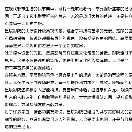
在现代都市生活的快节奏中，寻找一处放松心情、享受视听盛宴的场
间，正成为无数电影爱好者的首选。无论是热门大片的首映，还是独
点亮每一场观影之旅。
星辰影院的大厅设计极具现代感，融合了科技与艺术的元素。宽敞的
龙
布局确保每一位观众都拥有最佳的视角，没有视觉死角的困扰。高质量
画面效果，使观影仿若进入一个全新的世界。
除了硬件设施的先进，星辰影院同样注重文化氛围的营造。影院定期
思考。这里不仅是观影的场所，更是电影文化的传播阵地。无论是经
带来丰富多样的影视体验。
在服务方面，星辰影院秉承“顾客至上”的理念。无论是购票流程的
怀。从在线选座到现场取票，每一步操作都力求简洁高效。座椅间的
星辰影院还积极引入智能科技，完善用户体验。通过手机App，观众
生
引入的人脸识别、自助取票等前沿技术，大大缩短排队时间，提升观
能理念，为可持续发展贡献力量。
对于许多家庭、情侣和朋友来说，星辰影院已经成为共享美好时光的
细致的服务，营造出温馨且迷人的氛围。无论是周末休闲，还是节日
活的重要场所。