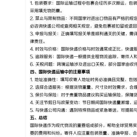
1.
包装要求：
国际运输过程中包裹会经历多次搬运，包
武汉配眼镜
采用填充物防震。
2.
禁止与限制物品：
不同国家对进出口物品有严格的规
活
必咨询快递公司或查阅相关规定，避免包裹被扣留或退回
3.
申报与报关：
正确填写报关单是顺利通关的关键，需
律责任。
4.
时效与价格：
国际快递价格与时效通常成正比，快速
5.
追踪服务：
国际快递一般提供全程物流追踪，寄件人
6.
关税问题：
跨境运输涉及进出口关税，部分国家由收
四、国际快递运输中的注意事项
1. 地址准确性：填写收寄人地址时务必准确且完整，
网
2. 选择合适服务：根据货物重量、尺寸及时效需求，
3. 保价与保险：对于贵重物品建议购买运输保险，保障
4. 关注节假日与政策变动：节日期间国际快递量激增
5. 与快递公司沟通：遇到特殊物品或紧急寄送，可提前
五、总结
国际快递作为现代物流的重要组成部分，帮助全球贸易实
要的费用和纠纷。寄件人应注重包装质量、准确申报、合