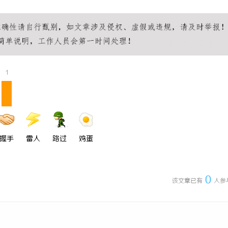
1
握手
雷人
路过
鸡蛋
0
该文章已有
人参