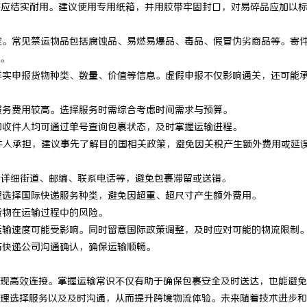
装应结实耐用。建议使用专用纸箱，并用胶带牢固封口，对易碎品应加以
 上海配眼镜
新款手持式激光清洗机：高效清洁的
定。常见禁运物品包括腐蚀品、易燃易爆品、毒品、假冒伪劣商品等。寄
。
详实申报货物种类、数量、价值等信息。虚假申报不仅影响通关，还可能
服务费用较高。选择服务时需综合考虑时间需求与预算。
和收件人均可通过单号查询包裹状态，及时掌握运输进程。
件人承担，建议事先了解目的国相关政策，避免因关税产生额外费用或延
包括详细街道、邮编、联系电话等，避免包裹滞留或送错。
合理选择国际快递服务种类，避免因超重、超尺寸产生额外费用。
货物在运输过程中的风险。
，运输速度可能受影响。同时留意国际政策调整，及时应对可能的物流限制
与快递公司沟通确认，确保运输顺畅。
现高效连接。掌握运输常识不仅有助于确保包裹安全及时送达，也能避免
理选择服务以及及时沟通，从而提升跨境物流体验。未来随着技术进步和