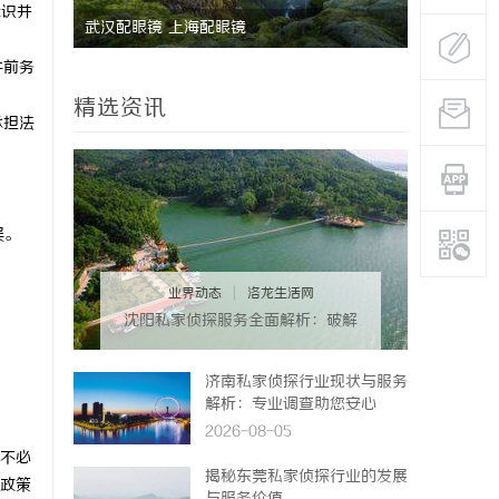
标识并
新时代
武汉配眼镜 上海配眼镜
全面解析6
看体验
件前务
精选资讯
承担法
误。
业界动态
|
洛龙生活网
沈阳私家侦探服务全面解析：破解
疑云，守护真相的专家助力
。
济南私家侦探行业现状与服务
解析：专业调查助您安心
2026-08-05
不必
揭秘东莞私家侦探行业的发展
政策