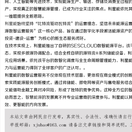
网、人工智能等先进技术，实现能源生产、输送、存储及消费全过程
产，实现真正的智慧能源管理，已成为行业关注的焦点。利星能依托
一难题提供全新思路。
利星能
始终坚持“比特流驱动瓦特流”的运营理念，坚信未来能源运
源数智运营服务”这一核心产品，旨在通过数字化手段激活能源资产的
龙
投资-建设-运营”为核心的新生态服务闭环。
在技术实现上，利星能推出了自研的SESCLOUD数智能源平台。
态，实现多微源协调配合。结合全栈自研的源特流®系列储能设备，
元应用场景。依托该平台的数智化调度与全生命周期管理能力，利星
力与运营能力得到了全球客户的广泛认可。。
利星能的数智运营服务不仅体现在技术层面，更体现在商业模式的创
索实践能源服务创新模式。通过将储能、微电网等资产与售电服务结
又能借助金融工具对冲风险，形成了独特的竞争优势。这种全方位的
生
总而言之，
智慧能源
的发展离不开专业运营商的深度参与。利星能以
效、更智能的方向发展。