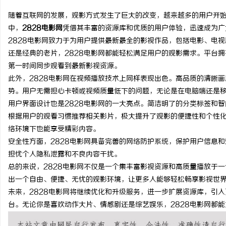
随着互联网的发展，观影方式发生了巨大的改变，越来越多的用户开
中，
2828电影网
凭借其丰富的资源库和优质的用户体验，迅速成为广
2828电影网致力于为用户提供最新最全的影视作品，包括电影、电
还是经典的老片，2828电影网都能轻松满足用户的观影需求。平台
龙
第一时间同步观看到最新影视资源。
此外，2828电影网在视频播放技术上同样表现出色。高品质的清晰
势。用户无需担心卡顿或视频质量低下的问题，无论是在电脑端还是
用户界面设计也是2828电影网的一大亮点。简洁明了的分类标签和
根据用户的观看习惯推荐相关影片，极大提升了观影的便捷性和个性
络环境下也能享受精彩内容。
安全性方面，2828电影网具备完善的网络防护系统，保护用户信息
担忧个人隐私泄露和不良内容干扰。
生
总的来说，2828电影网不仅是一个集丰富影视资源和高质量播放于
出一个自由、便捷、无忧的观影环境，让更多人能够轻松畅享影视世
未来，2828电影网将继续优化和升级服务，进一步扩展资源库，引
台。无论你是喜欢动作大片、情感剧还是综艺娱乐，2828电影网都