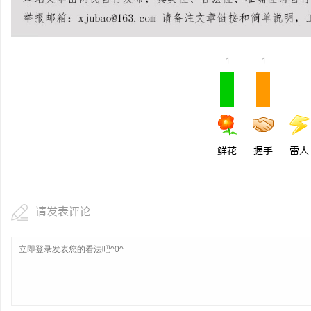
揭秘！专业充电桩项目软
哪些行业秘诀？
活
1
1
鲜花
握手
雷人
网
请发表评论