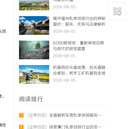
与服务价值
2026-08-05
揭开福州私家侦探行业的神秘
面纱：服务、优势与法律解析
从而
2026-08-05
6090新视觉：重新审视经典
与现代的视觉盛宴
2026-08-05
机器狗双光谱成像：双光谱融
合感知，筑牢工矿机器狗全域
巡检识别能力
2026-08-05
度。
阅读排行
1
[业界动态]
全面解析东莞私家侦探服务：专业侦查助您解决各种疑难问题
确性
2
[业界动态]
探索厦门私家侦探行业的发展与应用全景