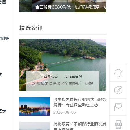
等因
全面解析6080影院：热门影视资源一站式观
深入探秘乌
看体验
发展趋势
精选资讯
业能够
成
业界动态
|
洛龙生活网
沈阳私家侦探服务全面解析：破解
疑云，守护真相的专家助力
济南私家侦探行业现状与服务
解析：专业调查助您安心
艺参
2026-08-05
揭秘东莞私家侦探行业的发展