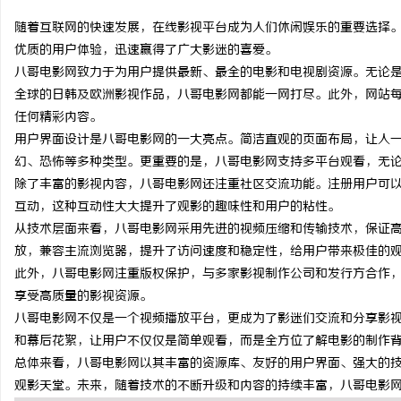
随着互联网的快速发展，在线影视平台成为人们休闲娱乐的重要选择
优质的用户体验，迅速赢得了广大影迷的喜爱。
八哥电影网致力于为用户提供最新、最全的电影和电视剧资源。无论
全球的日韩及欧洲影视作品，八哥电影网都能一网打尽。此外，网站
龙
任何精彩内容。
用户界面设计是八哥电影网的一大亮点。简洁直观的页面布局，让人
幻、恐怖等多种类型。更重要的是，八哥电影网支持多平台观看，无
除了丰富的影视内容，八哥电影网还注重社区交流功能。注册用户可
互动，这种互动性大大提升了观影的趣味性和用户的粘性。
从技术层面来看，八哥电影网采用先进的视频压缩和传输技术，保证
放，兼容主流浏览器，提升了访问速度和稳定性，给用户带来极佳的
此外，八哥电影网注重版权保护，与多家影视制作公司和发行方合作
生
享受高质量的影视资源。
八哥电影网不仅是一个视频播放平台，更成为了影迷们交流和分享影
和幕后花絮，让用户不仅仅是简单观看，而是全方位了解电影的制作
总体来看，八哥电影网以其丰富的资源库、友好的用户界面、强大的
观影天堂。未来，随着技术的不断升级和内容的持续丰富，八哥电影