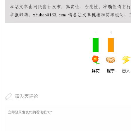
揭秘！专业充电桩项目软
哪些行业秘诀？
活
1
1
鲜花
握手
雷人
网
请发表评论