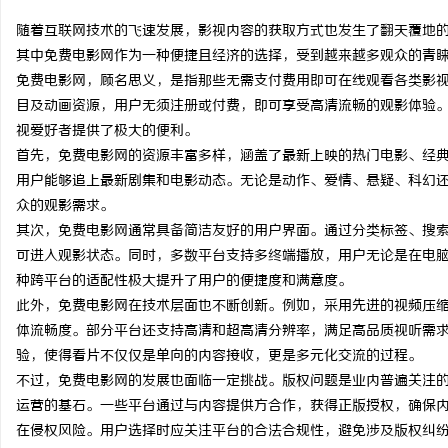
随着互联网技术的飞速发展，影视内容的获取方式也发生了翻天覆地
其中免费电影网作为一种便捷且经济的选择，受到越来越多观众的青
免费电影网，顾名思义，是指那些无需支付费用即可在线观看各类影
目及动画资源，用户无须注册或付费，即可享受高清流畅的观影体验
龙
视爱好者提供了极大的便利。
首先，免费电影网的资源丰富多样，涵盖了最新上映的热门电影、经
用户能够追上最新剧集和电影动态。无论是动作、爱情、悬疑、科幻
众的观影需求。
其次，免费电影网通常具备简洁友好的用户界面。通过分类标签、搜
可进入观影状态。同时，多数平台支持多终端播放，用户无论是在电
种跨平台的适配性极大提升了用户的便捷度和满意度。
此外，免费电影网在技术层面也不断创新。例如，采用先进的视频压
生
体流畅度。部分平台还支持高清和超高清分辨率，满足高品质视听需
验，使得看片不仅仅是单向的内容接收，更是多元化交流的过程。
不过，免费电影网的发展也面临一定挑战。版权问题是业内普遍关注
运营的基石。一些平台通过与内容提供方合作，获得正版授权，确保
在侵权风险。用户选择时应关注平台的合法合规性，避免涉及版权纠