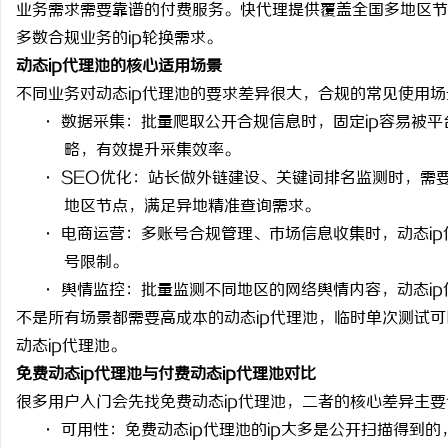
业务需求需要靠谱的付费服务。快代理提供覆盖全国多地区节
多数合规业务的
ip
轮换需求。
动态
ip代理池的核心适用场景
不同业务对动态
ip
代理池的要求差异很大，合规的常见使用场
·
数据采集：批量爬取公开合规信息时，固定
ip
容易被平
龙
略，有效提升采集效率。
· SEO
优化：站长做外链建设、关键词排名监测时，需
地区节点，满足异地精准查询需求。
·
电商运营：多账号合规管理、市场信息收集时，动态
ip
号限制。
·
舆情监控：批量监测不同地区的网络舆情内容，动态
ip
不是所有场景都需要高成本的动态
ip
代理池，临时单次测试可
生
动态
ip
代理池。
免费动态
ip代理池与付费动态ip代理池对比
很多用户入门会先找免费动态
ip
代理池，二者的核心差异主要
·
可用性
：免费动态
ip
代理池的
ip
大多是公开扫描得到的