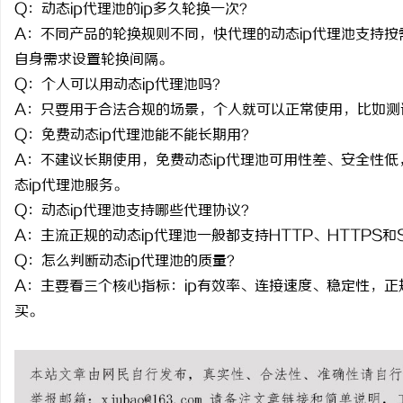
Q
：动态
ip
代理池的
ip
多久轮换一次？
A
：不同产品的轮换规则不同，快代理的动态
ip
代理池支持按
自身需求设置轮换间隔。
Q
：个人可以用动态
ip
代理池吗？
A
：只要用于合法合规的场景，个人就可以正常使用，比如测
Q
：免费动态
ip
代理池能不能长期用？
A
：不建议长期使用，免费动态
ip
代理池可用性差、安全性低
态
ip
代理池服务。
Q
：动态
ip
代理池支持哪些代理协议？
A
：主流正规的动态
ip
代理池一般都支持
HTTP
、
HTTPS
和
Q
：怎么判断动态
ip
代理池的质量？
A
：主要看三个核心指标：
ip
有效率、连接速度、稳定性，正
买。