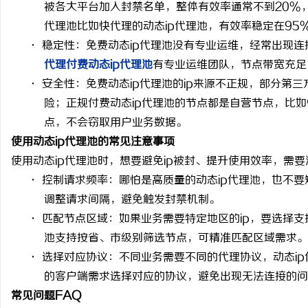
被各大平台加入封禁名单，整体有效率通常不到
20%
3d激光内雕机：精密雕
代理池比如快代理的动态
ip
代理池，有效率稳定在
95
·
稳定性
：免费动态
ip
代理池没有专业运维，经常出现连
活
代理
付费动态
ip
代理池
有专业运维团队，节点带宽充足
·
安全性
：免费动态
ip
代理池的
ip
来源不正规，部分第三
险；正规付费动态
ip
代理池的节点都是自营节点，比如
点，不会窃取用户业务数据。
使用动态
ip代理池的常见注意事项
使用动态
ip
代理池时，想要避免
ip
被封、提升使用效率，需要
·
控制请求频率：哪怕是高质量的动态
ip
代理池，也不要
网
调整请求间隔，避免触发封禁机制。
·
匹配节点区域：如果业务需要特定地区的
ip
，要选择支
池支持按省、市级别筛选节点，可精准匹配区域需求。
·
选择对应协议：不同业务需要不同的代理协议，动态
ip
的客户端需求选择对应的协议，避免出现无法连接的问
常见问题
FAQ