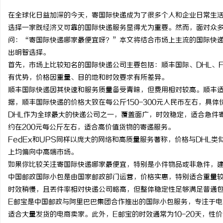
在全球化日益加深的今天，寄国际快递成为了很多个人和企业日常生
选择一家既经济又可靠的国际快递服务显得尤为重要。然而，面对众
问：“寄国际快递哪家最便宜呀？”本文将结合市场上主流的国际快
出明智选择。
龙
首先，市场上比较知名的国际快递公司主要包括：顺丰国际、DHL、F
有优势，价格因重量、目的地和时效要求有所差异。
顺丰国际快递因其快速和服务质量备受青睐，但费用相对较高。顺丰
据，顺丰国际快递的价格大致在每公斤150-300元人民币左右，具
DHL作为全球最大的快递公司之一，覆盖面广，时效稳定，适合急件
约在200元每公斤左右，适合高价值货物的寄递服务。
FedEx和UPS同样以庞大的网络和高质量服务著称，价格与DHL
上均偏向中高端市场。
生
如果你比较关注寄国际快递哪家最便宜，特别是小件物品或非急件，
中国邮政国际小包是由国家邮政部门运营，价格实惠，特别适合重量
时效稍慢，且丢件率相对快递公司略高，但整体稳定性足够满足普通
E邮宝是中国邮政与阿里巴巴集团合作推出的国际小包服务，专注于
适合大量发货的电商卖家。此外，E邮宝的时效通常为10-20天，性