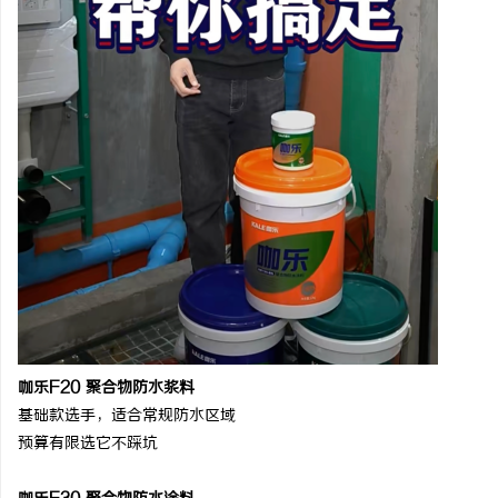
武汉配眼镜 上海配眼镜
华视影视：引领华语影坛
锋
活
网
咖乐
F20 聚合物防水浆料
基础款选手，适合常规防水区域
预算有限选它不踩坑