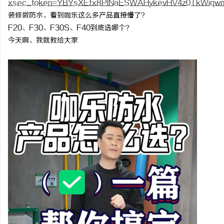
xsec_token=YBYsXEfx8PlNaESWAHykevHV4z0TkWiqw
装修做防水，看到咖乐这么多产品直接懵了？
F20、F30、F30S、F40到底选哪个？
今天啊，我就教给大家
龙
生