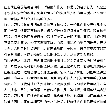
在现代社会的经济活动中，“要账”作为一种常见的经济行为，既是
不仅涉及法律的规范，更考验着人们的沟通能力和心理素质。本文将
这一看似简单却充满挑战的任务。
首先，要账的基础是明确账款的事实和依据。无论是商业交易还是个
龙
正式合同、保留发票和收据、保存银行转账记录等有利证据。没有这
其次，沟通技巧在要账过程中起到了至关重要的作用。直接、礼貌和
应避免使用威胁、恐吓等激烈手段，而应采用温和而坚定的语气，表
此外，合理的时间点选择也是催款成功的重要因素。通常催款应在约
的资金困难，可以协商制定灵活的还款计划，从而达到双赢效果。
当口头催款无果时，书面催款函的使用可以起到更正式和法律预警的
限，并提示后续可能采取的法律步骤。通过这种方式，能够加深债务
在要账过程中理解法律知识非常重要。债权人应了解相关的催款法律
生
要时，应寻求专业律师的帮助，避免因催款行为违反法律而导致反效
除此之外，现代科技也为要账提供了更多便利。借助财务管理软件、
人工成本。另外，借助第三方催收机构也是一种选择，但须确认其合
最后，要账是一门综合性的学问，蕴含着法律、心理学、沟通学等多
信誉的保障。正确掌握要账的艺术与技巧，能够促进商业信用体系的