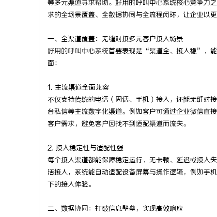
等多元渠道寻求帮助。好用的呼叫中心系统核心竞争力之
求的全场景覆盖、全数据协同与全流程闭环，让企业以更
一、全渠道覆盖：无缝对接多元客户接入场景
好用的呼叫中心系统
首要表现是“渠道全、接入稳”，
龙
面：
1. 主流渠道全面兼容
不仅支持传统的电话（固话、手机）接入，还能无缝对接
台私信等主流数字化渠道。例如客户可通过企业微信直接
客户需求，避免客户因找不到适配渠道而流失。
2. 接入稳定性与适配性强
生
每个接入渠道都能保障稳定运行，无卡顿、延迟或接入失
活接入，系统能自动适配设备屏幕与操作逻辑，例如手机
下的接入体验。
二、数据协同：打破信息壁垒，实现高效响应