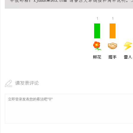
1
1
活
鲜花
握手
雷人
网
请发表评论