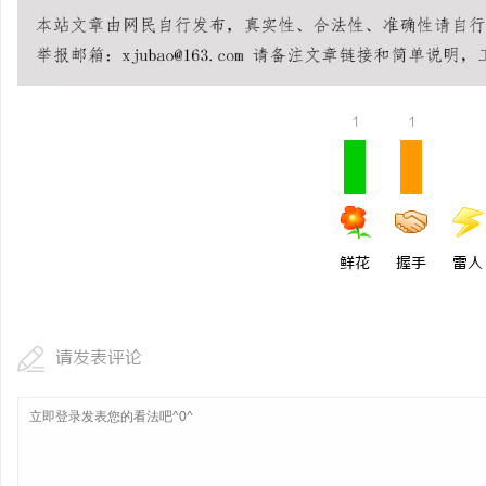
活
1
1
鲜花
握手
雷人
网
请发表评论