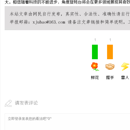
大。相信随着科技的不断进步，角度旋转台将会在更多领域展现其奇
揭秘！专业充电桩项目软件开发商，究竟藏着
激光切管机：现代制造业
哪些行业秘诀？
活
1
1
鲜花
握手
雷人
网
请发表评论