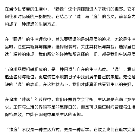
在当今快节奏的生活中，‘臻逸’这个词逐渐进入了我们的视野。它
向往和对品质的严格把控。它结合了‘臻’与‘逸’的含义，前者意
构成了一种理想的生活方式。
龙
在‘臻逸’的生活理念中，首先要强调的是对品质的追求。无论是生
品时，注重其新鲜与健康；选择服装时，关注其材质与剪裁；选择居
逸’精神的体现。我们所处的环境和所选择的一切，都是我们生活品
与追求品质相辅相成的，是一种闲适与自在的生活态度。‘逸’，意
追逐名利与地位，更应该在平淡的日子中找到属于自己的乐趣。无论
缺的‘逸’的表现。在这种状态下，我们才能真正感受到生活的美好
生
在追求‘臻逸’的过程中，我们还需要学会平衡。生活总是充满了竞
求。工作与生活的界限不是非黑即白的，而是可以通过时间管理与生
保持高效，也能在闲暇中享受生活的乐趣。
‘臻逸’不仅是一种生活方式，更是一种哲学。它教会我们在追求完