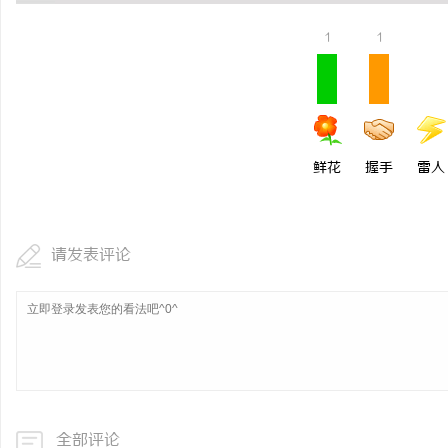
锡条，焊锡球，焊锡丝，
1
1
6337锡条，巨一，焊锡
活
鲜花
握手
雷人
请发表评论
网
全部评论