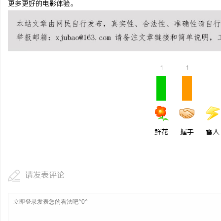
更多更好的电影体验。
3d激光内雕机：精密雕
活
1
1
鲜花
握手
雷人
网
请发表评论