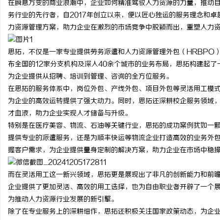
在瞬息万变的商业浪潮中，企业如何精准驾驭人力资源的力量，推动
务行业的先行者，自2017年创立以来，便以匠心独运的服务理念和
力资源管理方案，助力企业在激烈的市场竞争中脱颖而出，重塑人力
思拓，不仅是一家专业提供劳务派遣和人力资源管理外包（HRBPO
龙
布全国的12家分支机构及深入40余个城市的业务布局，思拓构建起
为企业提供从招聘、培训到管理、咨询的全方位服务。
在思拓的服务体系中，岗位外包、产线外包、项目外包等灵活用工模
为企业的高效运转提供了强大动力。同时，思拓还深耕校企服务领域
才血液，助力企业实现人才储备与升级。
特别是在医疗美容、物流、石油等关键行业，思拓的成功案例犹如一
提供专业的派遣服务，还是为顺丰快运等物流企业打造高效的业务外
握客户需求，为企业提供量身定制的解决方案，助力企业在市场中稳
生
而在灵活用工这一新兴领域，思拓更是展现出了非凡的创新能力和前
企业提供了更加灵活、高效的用工选择，也为自由职业者开辟了一个
为推动人力资源行业发展的新引擎。
除了在专业服务上的深耕细作，思拓还积极关注国家政策动态，为企